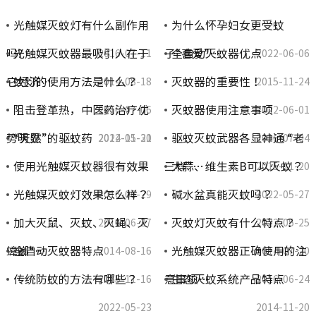
光触媒灭蚊灯有什么副作用
为什么怀孕妇女更受蚊
吗?
光触媒灭蚊器最吸引人在于
子“喜爱”…
全自动灭蚊器优点
2016-07-11
2022-06-06
它经济…
蚊灯的使用方法是什么？
灭蚊器的重要性！
2014-08-18
2015-11-24
阻击登革热，中医药治疗优
灭蚊器使用注意事项
2016-07-06
2022-06-01
势明显
“天然”的驱蚊药
驱蚊灭蚊武器各显神通 “老
2014-11-21
2022-05-30
2016-07-04
使用光触媒灭蚊器很有效果
三样”…
大蒜、维生素B可以灭蚊？
2015-11-20
光触媒灭蚊灯效果怎么样？
碱水盆真能灭蚊吗？
2016-06-29
2022-05-27
加大灭鼠、灭蚊、灭蝇、灭
灭蚊灯灭蚊有什么特点？
2016-06-27
2022-05-25
蟑螂“…
全自动灭蚊器特点
光触媒灭蚊器正确使用的注
2014-08-16
2014-07-20
传统防蚊的方法有哪些？
意事项…
生态灭蚊系统产品特点
2015-11-16
2016-06-24
2022-05-23
2014-11-20