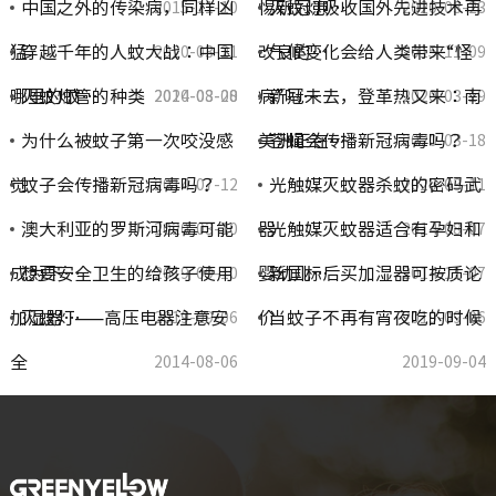
中国之外的传染病，同样凶
惕新冠患…
灭蚊灯吸收国外先进技术再
2015-11-10
2020-03-23
猛
穿越千年的人蚊大战：中国
改良的…
气候变化会给人类带来“怪
2020-03-21
2015-11-09
哪里的蚊…
灭蚊灯管的种类
病”吗…
新冠未去，登革热又来：南
2020-03-20
2014-08-08
2020-03-19
为什么被蚊子第一次咬没感
美洲正在…
苍蝇会传播新冠病毒吗？
2020-03-18
觉
蚊子会传播新冠病毒吗？
光触媒灭蚊器杀蚊的密码武
2014-07-12
2020-03-11
澳大利亚的罗斯河病毒可能
器
光触媒灭蚊器适合有孕妇和
2020-03-10
2014-08-07
成为下…
想要安全卫生的给孩子使用
婴幼儿…
新国标后买加湿器可按质论
2019-09-10
2014-11-07
加湿器…
灭蚊灯——高压电器注意安
价
当蚊子不再有宵夜吃的时候
2019-09-06
2019-09-06
全
2014-08-06
2019-09-04