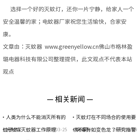
选择一个好的灭蚊灯，还你一片宁静，给家人一个
安全温馨的家；电蚊器厂家祝您生活愉快，合家安
康。
文章由：灭蚊器 www.greenyellow.cn佛山市格林盈
璐电器科技有限公司整理提供，此文观点不代表本站
观点
— 相关新闻 —
人类为什么不能消灭所有的
灭蚊灯在不同场合的使用要
蚊子？
光触媒灭蚊器工作原理
求不同…
病毒有如变色龙？研究指警
2020-03-25
2014-08-09