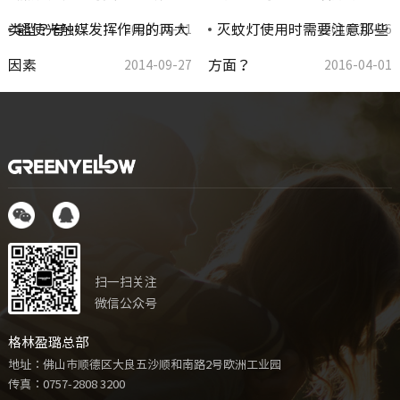
类型？有…
能使光触媒发挥作用的两大
灭蚊灯使用时需要注意那些
2023-11-01
2016-12-26
因素
方面？
2014-09-27
2016-04-01
扫一扫关注
微信公众号
格林盈璐总部
地址：佛山市顺德区大良五沙顺和南路2号欧洲工业园
传真：0757-2808 3200