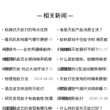
— 相关新闻 —
粘捕式灭蚊灯的特点优势
谁是灭蚊产品消费主流？
暖风机和电暖气哪个更好
蚊帐都挡不住蚊子时 用灭蚊
2014-08-05
2017-01-07
用？
通缉令——全世界通缉能传
灯能消…
光触媒灭蚊器好不好？
2023-11-21
2017-01-05
播登革…
暖风机能否长期持续开机使
什么是蚊媒病，蚊媒传染怎
2014-09-27
2016-04-07
用呢？
冬季灭蚊 何必大动干戈？
么预防?…
取暖器的U型波纹散热矩阵
2023-11-15
2015-04-25
物理驱蚊方法
灭蚊灯在使用的时候有那些
2017-01-03
2014-06-21
2023-11-09
酒店该怎样选购灭蚊灯
技巧，可…
取暖器空气循环对流供暖：
2016-12-30
研究发现蚊子有趋食性 饮酒
原理与功…
环保的灭蚊灯
2016-04-05
2023-11-07
2016-12-28
后易受…
加湿器滤芯的类型有哪几种
什么样的室外灭蚊灯好？
2015-04-23