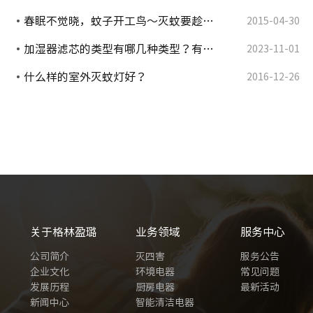
春眠不觉晓，蚊子开工鸟～灭蚊要趁…
2015-04-30
加湿器滤芯的类型有哪几种类型？有…
2023-11-01
什么样的室外灭蚊灯好？
2016-12-26
关于格林盈璐
业务领域
服务中心
公司简介
灭四害
服务公告
企业文化
环境电器
常见问题
发展历程
厨房电器
最新活动
新闻中心
智能清洁电器