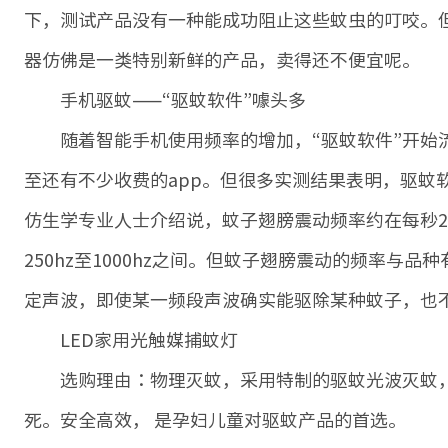
下，测试产品没有一种能成功阻止这些蚊虫的叮咬。
器仿佛是一类特别新鲜的产品，卖得还不便宜呢。
手机驱蚊——“驱蚊软件”噱头多
随着智能手机使用频率的增加，“驱蚊软件”开始流
至还有不少收费的app。但很多实测结果表明，驱蚊软
仿生学专业人士介绍说，蚊子翅膀震动频率约在每秒25
250hz至1000hz之间。但蚊子翅膀震动的频率与
定声波，即使某一频段声波确实能驱除某种蚊子，也
LED家用光触媒捕蚊灯
选购理由：物理灭蚊，采用特制的驱蚊光波灭蚊，
死。安全高效， 是孕妇儿童对驱蚊产品的首选。