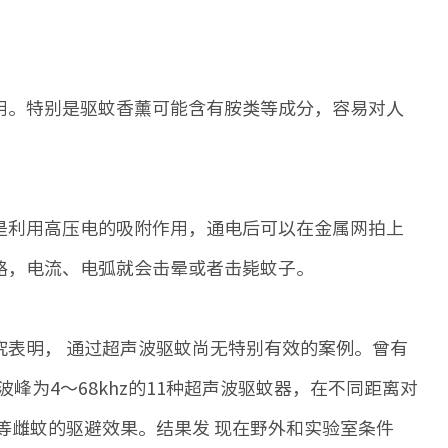
。特别是驱蚊香薰可能含有胺类等成分，容易对人
利用高压电的吸附作用，通电后可以在金属网拍上
路，电流、电弧就会击晕或者击毙蚊子。
表明， 通过超声波驱蚊尚无特别有效的案例。曾有
波峰为4～68khz的11种超声波驱蚊器，在不同距离对
等雌蚊的驱避效果。结果发 现在野外和实验室条件