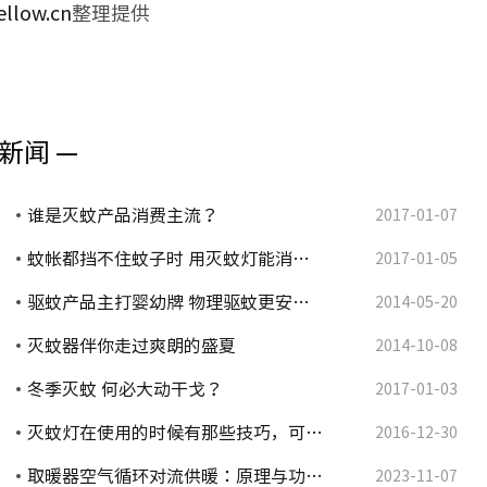
ellow.cn
整理提供
新闻 —
谁是灭蚊产品消费主流？
2017-01-07
蚊帐都挡不住蚊子时 用灭蚊灯能消…
2017-01-05
驱蚊产品主打婴幼牌 物理驱蚊更安…
2014-05-20
灭蚊器伴你走过爽朗的盛夏
2014-10-08
冬季灭蚊 何必大动干戈？
2017-01-03
灭蚊灯在使用的时候有那些技巧，可…
2016-12-30
取暖器空气循环对流供暖：原理与功…
2023-11-07