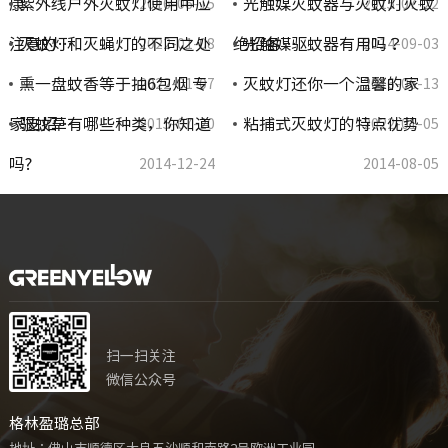
康
紫外线户外灭蚊灯使用中应
光触媒灭蚊器与灭蚊灯灭蚊
2016-06-15
2015-07-22
注意的…
灭蚊灯和灭蝇灯的不同之处
绝招各…
光触媒驱蚊器有用吗？
2022-01-08
2014-09-03
熏一盘蚊香等于抽6包烟 专
灭蚊灯还你一个温馨的家
2022-01-07
2016-06-13
家支招…
驱蚊草有哪些种类，你知道
粘捕式灭蚊灯的特点优势
2015-07-20
2022-01-05
吗?
2014-12-24
2014-08-05
扫一扫关注
微信公众号
格林盈璐总部