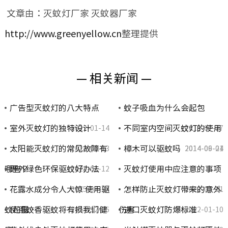
文章由：灭蚊灯厂家 灭蚊器厂家
http://www.greenyellow.cn
整理提供
— 相关新闻 —
广告型灭蚊灯的八大特点
蚊子吸血为什么会起包
室外灭蚊灯的独特设计
不同室内空间灭蚊灯的使用
2022-01-14
2015-07-27
太阳能灭蚊灯的常见故障有
樟木可以驱蚊吗
2022-01-13
2014-09-04
2014-06-21
哪些？
野外绿色环保驱蚊好办法
灭蚊灯使用中应注意的事项
2022-01-12
花露水成分令人大惊 使用驱
怎样防止灭蚊灯带来的意外
2015-07-24
2022-01-11
蚊花露…
使用蚊香驱蚊将有损我们健
伤害
进口灭蚊灯防爆标准
2014-12-26
2022-01-10