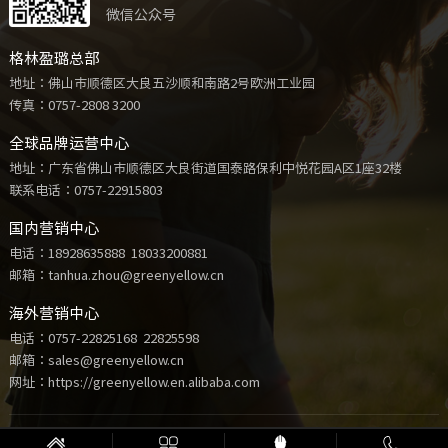
微信公众号
格林盈璐总部
地址：佛山市顺德区大良五沙顺和南路2号欧洲工业园
传真：0757-2808 3200
全球品牌运营中心
地址：广东省佛山市顺德区大良街道国泰路保利中悦花园A区1座32楼
联系电话：
0757-22915803
国内营销中心
电话：
18928635888
18033200881
邮箱：tanhua.zhou@greenyellow.cn
海外营销中心
电话：
0757-22825168
22825598
邮箱：sales@greenyellow.cn
网址：https://greenyellow.en.alibaba.com
Copyright © 2021 格林盈璐电器科技有限公司 版权所有 |
粤ICP备16097722