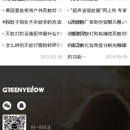
果园里能使用户外灭蚊灯
"超声波驱蚊器"网上热 专家
2014-06-25
吗？
与蚊子相处不杀蚊子的方法
认为效…
灭蚊器厂家助你安眠入睡，
2021-09-25
2015-01-09
灭蚊灯的设备配件是什么?
无惧蚊子…
电子灭蚊灯和粘捕式灭蚊灯
2015-02-09
2021-09-24
怎么辨别灭蚊灯管的好坏?
的区别…
从二氧化钛角度分析光触媒
2016-01-29
2021-09-23
的功能…
2015-02-06
2014-09-09
扫一扫关注