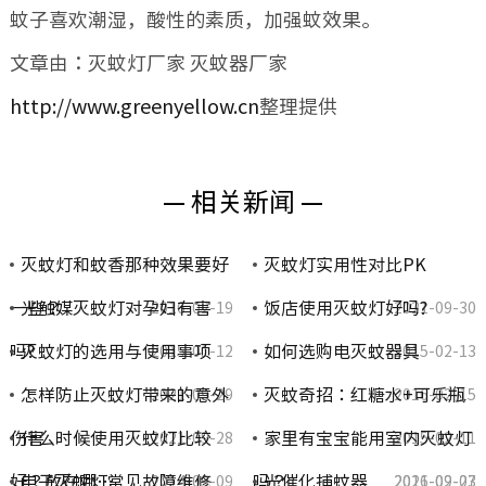
蚊子喜欢潮湿，酸性的素质，加强蚊效果。
文章由：灭蚊灯厂家 灭蚊器厂家
http://www.greenyellow.cn
整理提供
— 相关新闻 —
灭蚊灯和蚊香那种效果要好
灭蚊灯实用性对比PK
一些？
光触媒灭蚊灯对孕妇有害
饭店使用灭蚊灯好吗?
2016-02-19
2021-09-30
吗?
灭蚊灯的选用与使用事项
如何选购电灭蚊器具
2015-01-12
2015-02-13
怎样防止灭蚊灯带来的意外
灭蚊奇招：红糖水+可乐瓶
2021-09-29
2016-02-15
伤害
什么时候使用灭蚊灯比较
家里有宝宝能用室内灭蚊灯
2021-09-28
2015-02-11
好？放在哪…
电子灭蚊灯常见故障维修
吗？
光催化捕蚊器
2014-09-09
2021-09-27
2016-02-03