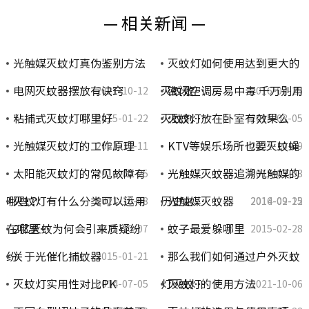
— 相关新闻 —
光触媒灭蚊灯真伪鉴别方法
灭蚊灯如何使用达到更大的
电网灭蚊器摆放有诀窍
灭蚊效…
密闭空调房易中毒 千万别用
2021-10-12
2016-02-25
粘捕式灭蚊灯哪里好
灭蚊剂…
灭蚊灯放在卧室有效果么
2015-01-22
2015-03-05
光触媒灭蚊灯的工作原理
KTV等娱乐场所也要灭蚊蝇
2021-10-11
2021-10-09
太阳能灭蚊灯的常见故障有
光触媒灭蚊器追溯光触媒的
2016-02-25
2015-03-03
哪些？
灭蚊灯有什么分类可以运用
历史之…
光触媒灭蚊器
2021-10-08
2014-09-12
2016-02-25
在哪里…
2亿灭蚊为何会引来质疑纷
蚊子最爱躲哪里
2021-10-07
2015-02-28
纷
关于光催化捕蚊器
那么我们如何通过户外灭蚊
2015-01-21
灭蚊灯实用性对比PK
灯灭蚊…
灭蚊灯的使用方法
2014-07-05
2021-10-06