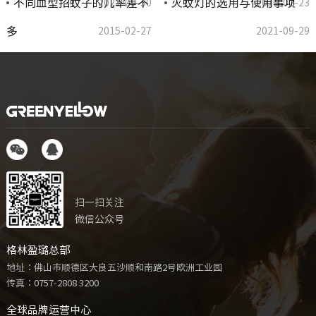
不同血型招蚊子的几率差不
灭蚊灯的选用与使用事项
2021-09-30
2016-02-23
多
2015-02-27
2021-09-29
扫一扫关注
微信公众号
格林盈璐总部
地址：佛山市顺德区大良五沙顺和南路2号欧洲工业园
传真：0757-2808 3200
全球品牌运营中心