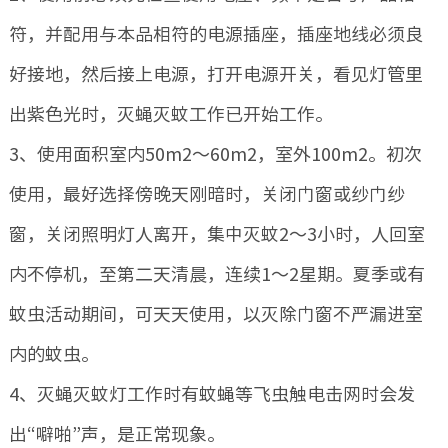
符，并配用与本品相符的电源插座，插座地线必须良
好接地，然后接上电源，打开电源开关，看见灯管里
出紫色光时，灭蝇灭蚊工作已开始工作。
3、使用面积室内50m2～60m2，室外100m2。初次
使用，最好选择傍晚天刚暗时，关闭门窗或纱门纱
窗，关闭照明灯人离开，集中灭蚊2～3小时，人回室
内不停机，至第二天清晨，连续1～2星期。夏季或有
蚊虫活动期间，可天天使用，以灭除门窗不严漏进室
内的蚊虫。
4、灭蝇灭蚊灯工作时有蚊蝇等飞虫触电击网时会发
出“噼啪”声，是正常现象。