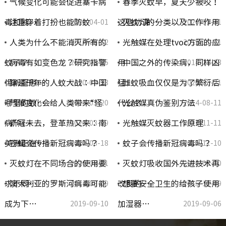
气候变化可能会促进寨卡病
春季灭蚊早，夏天少被咬！
毒和其…
注重穿着打扮也能防蚊
这些功课…
灭蚊灯的分类以及工作作用
2020-04-01
2020-03-31
人类为什么不能消灭所有的
光触媒在处理tvoc方面的应
2014-08-12
2015-11-11
蚊子？
病毒有如变色龙？研究指警
用
中国之外的传染病，同样凶
2020-03-25
2014-11-13
惕新冠患…
穿越千年的人蚊大战：中国
猛
雌蚊吸血仅仅是为了繁衍后
2020-03-23
2020-03-21
哪里的蚊…
气候变化会给人类带来“怪
代么？
光触媒真伪鉴别方法
2020-03-20
2014-08-11
病”吗…
新冠未去，登革热又来：南
光触媒灭蚊器工作原理
2020-03-19
2014-11-11
美洲正在…
苍蝇会传播新冠病毒吗？
蚊子会传播新冠病毒吗？
2020-03-18
2015-11-10
灭蚊灯在不同场合的使用要
灭蚊灯吸收国外先进技术再
2020-03-11
2020-03-10
求不同…
澳大利亚的罗斯河病毒可能
改良的…
想要安全卫生的给孩子使用
2014-08-09
2015-11-09
成为下…
加湿器…
2019-09-10
2019-09-06