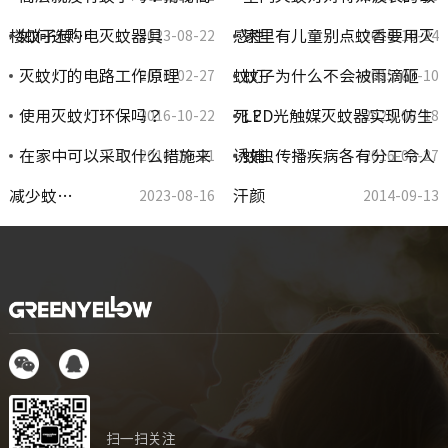
楼蚊子传…
如何选购电灭蚊器具
感性
家里有儿童别点蚊香要用灭
2023-08-22
2016-10-24
灭蚊灯的电路工作原理
蚊灯
蚊子为什么不会被雨滴砸
2016-02-27
2015-03-10
使用灭蚊灯环保吗？
死？
LED光触媒灭蚊器实现仿生
2016-10-22
2023-08-18
在家中可以采取什么措施来
诱捕
蚊虫传播疾病各有分工令人
2016-10-21
2016-02-27
减少蚊…
汗颜
2023-08-16
2014-09-13
扫一扫关注