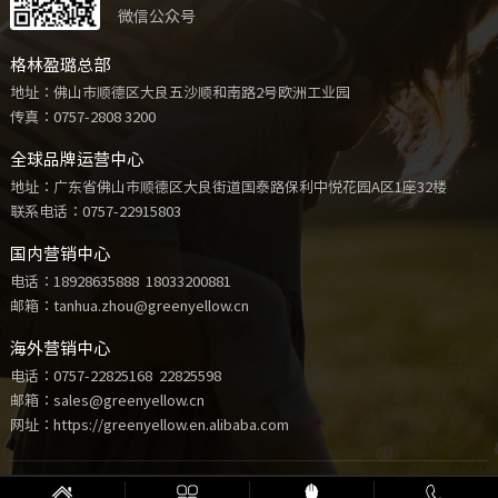
微信公众号
格林盈璐总部
地址：佛山市顺德区大良五沙顺和南路2号欧洲工业园
传真：0757-2808 3200
全球品牌运营中心
地址：广东省佛山市顺德区大良街道国泰路保利中悦花园A区1座32楼
联系电话：
0757-22915803
国内营销中心
电话：
18928635888
18033200881
邮箱：tanhua.zhou@greenyellow.cn
海外营销中心
电话：
0757-22825168
22825598
邮箱：sales@greenyellow.cn
网址：https://greenyellow.en.alibaba.com
Copyright © 2021 格林盈璐电器科技有限公司 版权所有 |
粤ICP备16097722