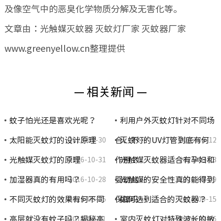
及像空气中的恶臭化学物质分解及无害化等。
文章由：光触媒灭蚊器 灭蚊灯厂家 灭蚊器厂家
www.greenyellow.cn整理提供
— 相关新闻 —
蚊子怕光还是喜欢光呢？
利用户外灭蚊灯针对不同场
太阳能灭蚊灯的设计原理
合、不…
灭蚊灯的UV灯管到底有何
2023-08-30
2015-03-12
光触媒灭蚊灯的原理
作用？
光触媒灭蚊器适合有孕妇和
2016-10-31
2023-08-28
加湿器真的有用吗？
婴幼儿…
光触媒的安全性真的能得到
2016-10-28
2016-02-29
不同灭蚊灯的效果有何不同
保障吗…
如何选到适合的灭蚊器？
2023-08-25
2014-09-15
高层就没有蚊子吗？揭秘高
室内灭蚊灯对特殊波长的敏
2015-03-11
2016-10-26