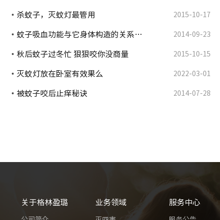
杀蚊子，灭蚊灯最管用
2015-10-17
蚊子吸血功能与它身体构造的关系…
2014-09-23
秋后蚊子过冬忙 狠狠咬你没商量
2015-10-15
灭蚊灯放在卧室有效果么
2022-03-01
被蚊子咬后止痒秘诀
2014-07-28
关于格林盈璐
业务领域
服务中心
公司简介
灭四害
服务公告