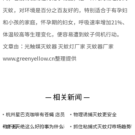
灭蚊，对环境是百分之百友好的，特别适合于有孕妇
和小孩的家庭，怀孕期的妇女，呼吸速率增加21%、
体温较高等生理变化，便容易遭到蚊子伺机行动。
文章由：光触媒灭蚊器 灭蚊灯厂家 灭蚊器厂家
www.greenyellow.cn整理提供
— 相关新闻 —
杭州星巴克咖啡有苍蝇 店员
物理诱捕灭蚊更安全
称不超…
蚊子灭绝这么好的事为什么
抓住粘捕式灭蚊灯市场趋势
2015-10-06
2019-08-07