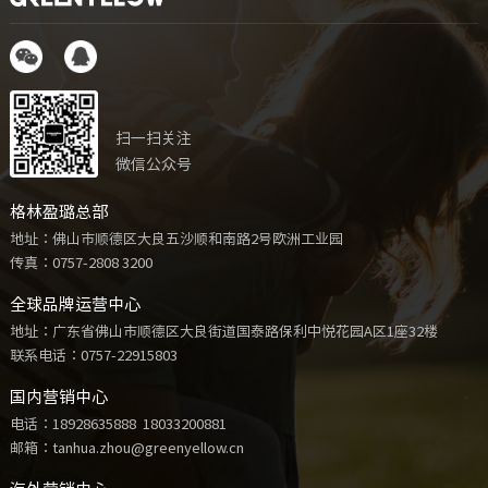
扫一扫关注
微信公众号
格林盈璐总部
地址：佛山市顺德区大良五沙顺和南路2号欧洲工业园
传真：0757-2808 3200
全球品牌运营中心
地址：广东省佛山市顺德区大良街道国泰路保利中悦花园A区1座32楼
联系电话：
0757-22915803
国内营销中心
电话：
18928635888
18033200881
邮箱：tanhua.zhou@greenyellow.cn