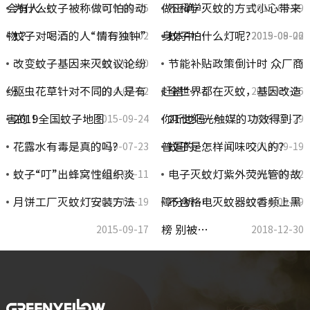
会有人…
为什么蚊子被称做可怕的动
做正确…
不科学灭蚊的方式小心带来
2019-08-05
2015-09-29
物？
蚊子对喝酒的人“情有独钟”
身体中…
蚊子怕什么灯呢?
2019-08-02
2019-08-02
2015-09-26
改变蚊子基因来灭蚊议论纷
节能补贴政策倒计时 众厂商
2014-09-20
纷
驱虫花草针对不同的人是有
赶搭“…
全世界都在灭蚊，基因改造
2014-07-22
2021-07-26
害的！
2019全国蚊子地图
你听过吗…
21世纪光触媒的功效得到了
2015-09-24
2019-07-29
花露水有毒是真的吗?
普遍的…
蚊子是怎样闻味咬人的?
2019-07-23
2014-09-19
蚊子“叮”出蜂窝性组织炎
电子灭蚊灯紫外荧光管的故
2014-06-11
2015-09-22
月饼工厂灭蚊灯安装方法
障分析…
不合格电灭蚊器蚊香频上黑
2015-09-19
2014-09-19
榜 别被…
2015-09-17
2018-12-30