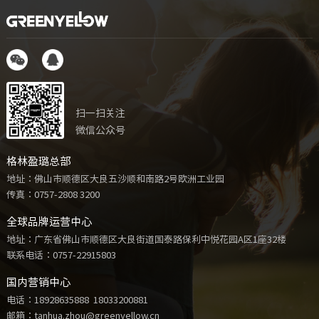
扫一扫关注
微信公众号
格林盈璐总部
地址：佛山市顺德区大良五沙顺和南路2号欧洲工业园
传真：0757-2808 3200
全球品牌运营中心
地址：广东省佛山市顺德区大良街道国泰路保利中悦花园A区1座32楼
联系电话：
0757-22915803
国内营销中心
电话：
18928635888
18033200881
邮箱：tanhua.zhou@greenyellow.cn