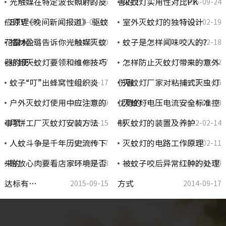
光触媒在特定波长照射的反
害的！
灭蚊灯实用性对比PK
2022-02-26
2015-09-24
应原理…
BTV《晚间新闻报道》 驱蚊
室外灭蚊灯的独特设计
2014-09-18
2022-02-19
花露水…
格林盈璐告诉你光触媒灭蚊
蚊子是怎样闻味咬人的?
2014-05-20
2022-02-18
器的使…
拆卸灭蚊灯要领和维修技巧
怎样防止灭蚊灯带来的意外
2014-06-07
2015-09-22
蚊子“叮”出蜂窝性组织炎
伤害
灭蚊灯厂家对粘捕式灭虫灯
2022-02-17
2022-02-16
户外灭蚊灯使用中应注意的
优势的…
灭蚊灯电压电流安全标准控
2015-09-19
2014-09-18
事项
月饼工厂灭蚊灯安装方法
制
灭蚊灯的装置及养护
2022-02-15
2022-02-14
人蚊斗争是千年历史流传下
灭蚊灯的电路工作原理
2015-09-17
2022-02-11
来的
购放心肉要看店家环境是否
被蚊子咬后异常红肿的处理
2014-07-18
2022-02-10
达标有…
方式
2015-09-15
2014-09-17