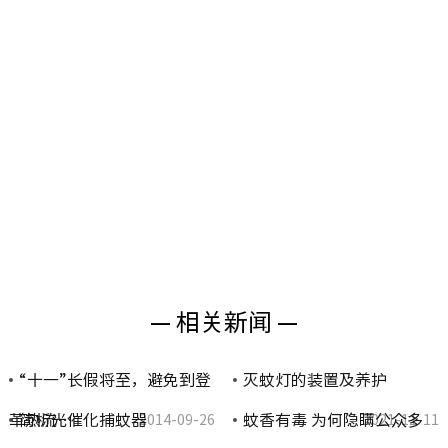
— 相关新闻 —
“十一”长假将至，避免到登
灭蚊灯的装置及养护
革热流…
简析光催化捕蚊器
蚊香有毒 为何隐瞒公众多
2014-09-26
2021-11-11