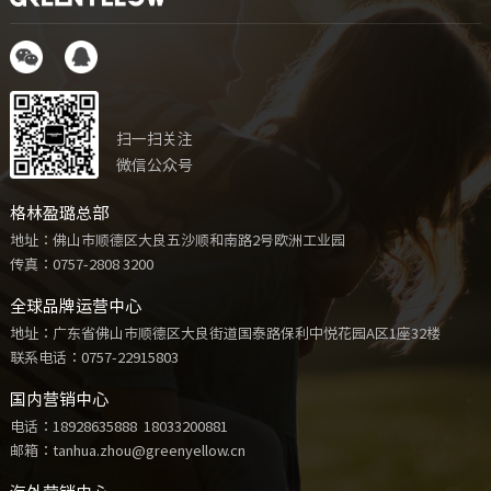
扫一扫关注
微信公众号
格林盈璐总部
地址：佛山市顺德区大良五沙顺和南路2号欧洲工业园
传真：0757-2808 3200
全球品牌运营中心
地址：广东省佛山市顺德区大良街道国泰路保利中悦花园A区1座32楼
联系电话：
0757-22915803
国内营销中心
电话：
18928635888
18033200881
邮箱：tanhua.zhou@greenyellow.cn