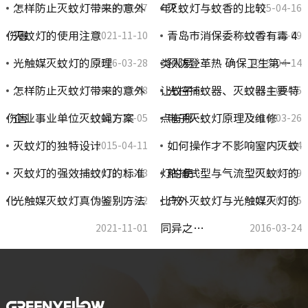
怎样防止灭蚊灯带来的意外
年?
灭蚊灯与蚊香的比较
2014-06-17
2015-04-16
伤害
灭蚊灯的使用注意
青岛市消保委称蚊香有毒 4
2021-11-10
2021-11-09
光触媒灭蚊灯的原理
类人易…
预防登革热 确保卫生第一
2016-03-28
2015-04-14
怎样防止灭蚊灯带来的意外
让蚊子…
光控捕蚊器、灭蚊器主要特
2021-11-08
2014-09-25
伤害
企业事业单位灭蚊蝇方案
点有哪…
电子灭蚊灯原理及维修
2021-11-05
2016-03-26
灭蚊灯的独特设计
如何操作才不影响室内灭蚊
2015-04-11
2021-11-04
灭蚊灯的强效捕蚊灯的标准
灯的使…
粘捕式型与气流型灭蚊灯的
2021-11-03
2015-04-09
化
光触媒灭蚊灯真伪鉴别方法
比较
户外灭蚊灯与光触媒灭灯的
2021-11-02
2014-09-25
同异之…
2021-11-01
2016-03-24