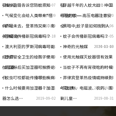
婴幼儿…
格林盈璐告诉您防蚊须知
猛
穿越千年的人蚊大战：中国
2014-11-07
2020-03-21
气候变化会给人类带来“怪
哪里的蚊…
灭蚊灯——高压电器注意安
2014-07-09
2020-03-20
病”吗…
新冠未去，登革热又来：南
全
黑暗中,蚊子是如何找到人
2020-03-19
2014-08-06
美洲正在…
苍蝇会传播新冠病毒吗？
蚊子会传播新冠病毒吗？
2020-03-18
2014-11-05
澳大利亚的罗斯河病毒可能
神奇的光触媒
2020-03-11
2020-03-10
2014-11-03
成为下…
想要安全卫生的给孩子使用
使用光触媒灭蚊器很有效果
2019-09-10
加湿器…
新国标后买加湿器可按质论
当蚊子不再有宵夜吃的时候
2019-09-06
2014-07-08
价
蚊虫叮咬都能传播哪些疾病
菲律宾登革热疫情或持续到
2019-09-06
2019-09-04
什么时候要用加湿器？加湿
年底 携…
灭蚊剂、电磁波、农药、围
2014-10-31
2019-09-03
器怎么选…
剿儿童…
2019-09-02
2019-08-31