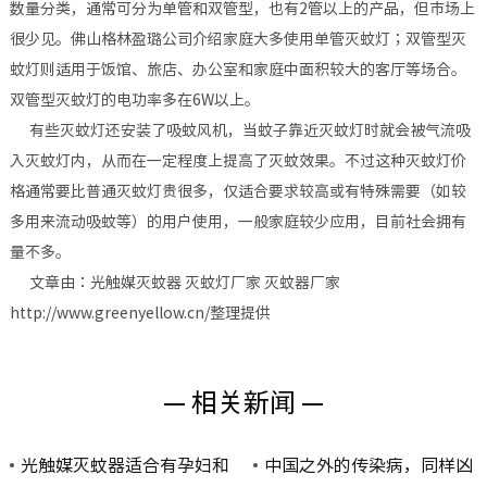
数量分类，通常可分为单管和双管型，也有2管以上的产品，但市场上
很少见。佛山格林盈璐公司介绍家庭大多使用单管灭蚊灯；双管型灭
蚊灯则适用于饭馆、旅店、办公室和家庭中面积较大的客厅等场合。
双管型灭蚊灯的电功率多在6W以上。
有些灭蚊灯还安装了吸蚊风机，当蚊子靠近灭蚊灯时就会被气流吸
入灭蚊灯内，从而在一定程度上提高了灭蚊效果。不过这种灭蚊灯价
格通常要比普通灭蚊灯贵很多，仅适合要求较高或有特殊需要（如较
多用来流动吸蚊等）的用户使用，一般家庭较少应用，目前社会拥有
量不多。
文章由：光触媒灭蚊器 灭蚊灯厂家 灭蚊器厂家
http://www.greenyellow.cn/整理提供
— 相关新闻 —
光触媒灭蚊器适合有孕妇和
中国之外的传染病，同样凶