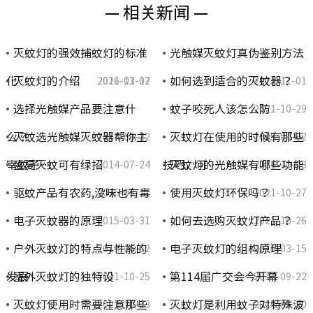
— 相关新闻 —
灭蚊灯的强效捕蚊灯的标准
光触媒灭蚊灯真伪鉴别方法
化
灭蚊灯的介绍
如何选到适合的灭蚊器？
2021-11-02
2016-03-17
2021-11-01
选择光触媒产品要注意什
蚊子咬死人该怎么防
2021-10-29
么？
灭蚊选光触媒灭蚊器帮你主
灭蚊灯在使用的时候有那些
2014-09-22
2015-04-02
宰蚊子…
盛夏灭蚊可有绿招
技巧，可…
灭蚊灯的光触媒有哪些功能
2014-07-24
2021-10-28
驱蚊产品有农药,没味也有毒
使用灭蚊灯环保吗？
2016-03-17
2021-10-27
电子灭蚊器的原理
如何去选购灭蚊灯产品？
2015-03-31
2021-10-26
户外灭蚊灯的特点与性能的
电子灭蚊灯的组构原理
2014-06-12
2016-03-15
发展
室外灭蚊灯的独特设
第114届广交会今开幕
2021-10-25
2014-09-22
灭蚊灯使用时需要注意那些
灭蚊灯是利用蚊子对特殊波
2021-10-23
2014-05-20