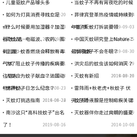
儿童驱蚊产品噱头多
当蚊子不再有宵夜吃的时候
如何为灯具消费寻找立足
菲律宾登革热疫情或持续到
2014-05-20
2019-09-04
点?
什么时候要用加湿器？加湿
年底 携…
电子灭蚊灯拆装要领
2014-10-13
2019-09-03
器怎么选…
灭蚊剂、电磁波、农药、围
中国灭蚊研究登上Nature：
2019-09-02
2014-06-25
剿儿童…
注意：蚊香燃烧会释放有毒
最具侵袭…
为何蚊子不会冬眠？
2019-08-31
2019-08-30
气体
为了阻止蚊子传播的疾病要
洪灾后的蚊虫该如何消灭？
2014-10-11
2019-08-29
注意人…
人类应为蚊子献血？法国动
灭蚊有新招
2019-08-28
2019-08-26
2014-10-10
物权利人…
世界蚊子日怎么纪念？
雷阵雨+秋老虎+秋蚊子 伏
2019-08-23
灭蚊灯挑选指南
天过后“…
蚊子唾液腺是控制疟疾关键
2019-08-22
2014-06-24
2019-08-21
南沙这只“高科技蚊子”出名
灭蚊器伴你走过爽朗的盛夏
2019-08-19
了！
2019-08-16
2014-10-08