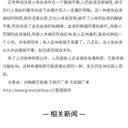
还有种说法是人体血液存在一个酸碱平衡,人的血液呈弱碱性, 蚊子
在叮人吸血时要先向皮下血管内写入一定量的甲酸。这一种避免血液
凝结的物质,其间含蛋白质,它对人体是异物,破坏了人体的血液的酸碱
平衡,然后改变了此处血液的粘稠度，血液的微循环遭到破坏,,导致小
范围的血液凝结,导致人本身的免疫反响,有人反响激烈,就会红肿起一
个小包，并会感受痒；有人反响弱就不显着了。几天后，当人体血液
从头到达酸碱平衡，起包表现就会消失。
除了上述各种物质以外，人的皮肤上还会留有有毒物质，它能导致
过敏反响。这种有毒物质可能是蛋白质的一种，发生的反响也因人而
异。
文章由：光触媒灭蚊器 灭蚊灯厂家 灭蚊器厂家
http://www.greenyellow.cn/整理提供
— 相关新闻 —