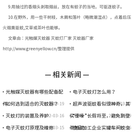
9.用抽过的香烟头剥取烟丝，放在有蚊子的当地，可驱逐蚊子。
10.在野外，用一些干树枝，木屑和落叶（略微潮湿点），点着后压
火烟熏驱蚊,艾草或茶叶也能够。
文章由：光触媒灭蚊器 灭蚊灯厂家 灭蚊器厂家
http://www.greenyellow.cn/整理提供
— 相关新闻 —
光触媒灭蚊器有哪些配备配
电子灭蚊灯怎么用？
件
如何选到适合的灭蚊器？
超声波驱蚊看似很神奇，其
2022-03-19
2022-03-17
灭蚊灯的装置及养护
实很噪
“十一”长假将至，避免到登
2022-03-16
2015-10-29
电子灭蚊灯原理及维修
革热流…
食品加工企业实罐车间蚊虫
2022-03-15
2014-09-26