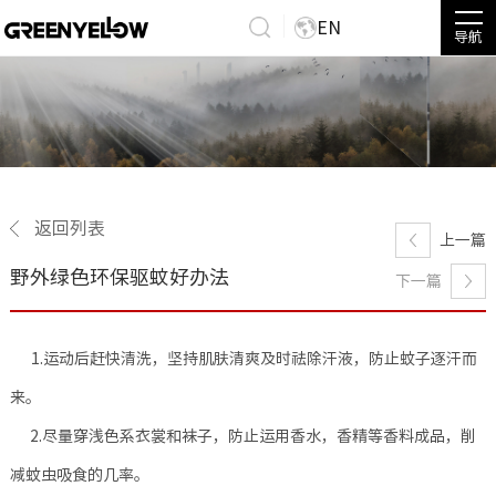
EN
导航
返回列表
上一篇
野外绿色环保驱蚊好办法
下一篇
1.运动后赶快清洗，坚持肌肤清爽及时祛除汗液，防止蚊子逐汗而
来。
2.尽量穿浅色系衣裳和袜子，防止运用香水，香精等香料成品，削
减蚊虫吸食的几率。