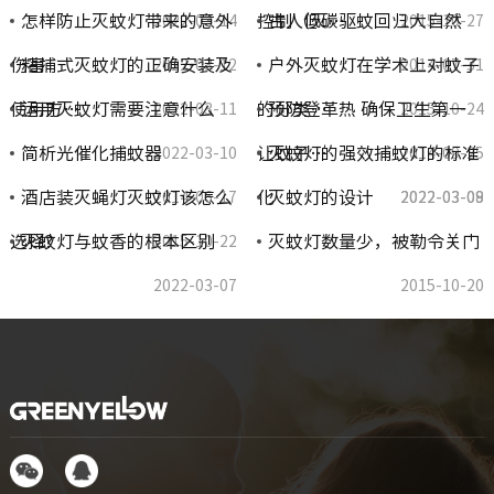
怎样防止灭蚊灯带来的意外
控制（灭…
古人低碳驱蚊回归大自然
2022-03-14
2015-10-27
伤害
粘捕式灭蚊灯的正确安装及
户外灭蚊灯在学术上对蚊子
2022-03-12
2014-07-31
使用方…
运用灭蚊灯需要注意什么
的分类…
预防登革热 确保卫生第一
2022-03-11
2015-10-24
简析光催化捕蚊器
让蚊子…
灭蚊灯的强效捕蚊灯的标准
2022-03-10
2014-09-25
酒店装灭蝇灯灭蚊灯该怎么
化
灭蚊灯的设计
2014-06-17
2022-03-09
2022-03-08
选择?
灭蚊灯与蚊香的根本区别
灭蚊灯数量少，被勒令关门
2015-10-22
2022-03-07
2015-10-20