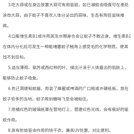
3.吃大蒜或在身边放置大蒜可有用驱蚊，如已被蚊虫吸食可在患处
涂改大蒜，由于蚊子不喜欢人体分泌出的蒜味，生态有用但滋味难
闻。
4.口服维生素B1或许用其泡水擦身也会让蚊子不敢近身，维生素B1
在体内分化后可发生一种能堵塞蚊子触角上感受毛的化学物质，使其
找不到目标。
5.适当薄荷、紫苏或西红柿的叶，揉出汁涂于人体露出的肌肤上，
能够防止蚊子吸食。
6.克己简便粘蚊器，用装了蜂蜜或啤酒的广口瓶或许硬纸板，放在
蚊子较多的当地，蚊子闻到糖味飞至会被粘住。
7.用橘红色的玻璃纸罩在营地灯上，营建红色光线，会有极好的驱
蚊作用。
8.具有防蚊驱虫作用的快干衣，兼具UV处置，对比便利。