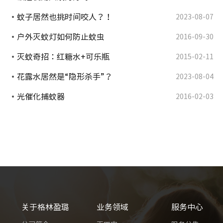
蚊子居然也挑时间咬人？！
2023-08-07
户外灭蚊灯如何防止蚊虫
2016-09-30
灭蚊奇招：红糖水+可乐瓶
2015-02-11
花露水居然是“隐形杀手”？
2023-08-04
光催化捕蚊器
2016-02-03
关于格林盈璐
业务领域
服务中心