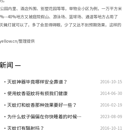
的。
公园内里、酒店外围、别墅花园等等，举物业小区为例，一万平方米
0%--40%地方又被庭院假山、游泳场、篮球场、通道等地方占用了
户外灭蝇灯就可以了，多了会显得碍眼，少了又达不到预期效果，这样的
llow.cn/整理提供
新闻 —
灭蚊神器毕竟哪样安全靠谱？
2016-10-15
使用蚊香驱蚊将有损我们健康
2014-06-30
灭蚊灯和蚊香那种效果要好一些？
2016-02-19
为什么蚊子偏偏在你快睡着的时候…
2023-08-09
灭蚊灯有辐射吗？
2016-10-11