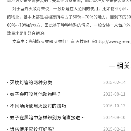
等地方又是不需安装的；安装在饭堂里面，而垃圾堆又不是安装室内
对于室外灭蚊灯来说，一般都是在大范围的使用，比如物业小区、
的物业，基本上都是被楼房所堆占了60%--70%的地方，而剩下的3
60%--70%的地方，因此基于种种特殊的情况，一般安装十来台
数量才是刚好合适的。
文章由：光触媒灭蚊器 灭蚊灯厂家 灭蚊器厂家http://www.greenye
— 相关
灭蚊灯管的两种分类
2015-02-14
蚊子会叮咬其他动物吗？
2023-08-11
不同场所使用灭蚊灯的技巧
2016-10-13
蚊子在黑暗中怎样辨别方向直接进…
2014-09-10
饭店使用灭蚊灯好吗?
2015-02-13