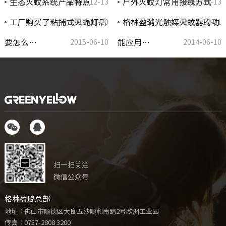
生态灭蚊系统产品特点
户外灭蚊灯常用接线方式
2021-12-13
2016-05-13
工厂购买了粘捕式灭蝇灯后
格林盈璐光触媒灭蚊器的功
2014-11-20
2021-12-11
要怎么…
能应用…
2015-06-10
2014-06-10
扫一扫关注
微信公众号
格林盈璐总部
地址：佛山市顺德区大良五沙顺和南路2号欧洲工业园
传真：0757-2808 3200