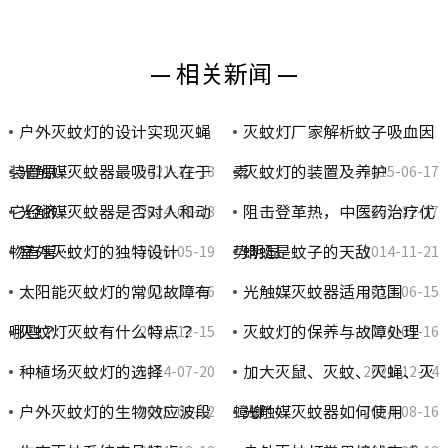
— 相关新闻 —
户外灭蚊灯的设计实现灭蝇
灭蚊灯厂家解析蚊子吸血因
装置原…
光触媒灭蚊器最吸引人在于
素
灭蚊灯的装置及养护
2021-12-18
2015-06-17
它经济…
光触媒灭蚊器是否对人和动
阻击登革热，中医药治疗优
2014-08-18
2021-12-17
物有害…
室外灭蚊灯的独特设计
势明显
蜻蜓是蚊子的天敌
2016-05-19
2014-11-21
太阳能灭蚊灯的常见故障有
光触媒灭蚊器适用范围
2021-12-16
2015-06-15
哪些？
灭蚊灯灭蚊有什么特点？
灭蚊灯的保养与故障处理
2021-12-15
2016-05-16
种植场灭蚊灯的选择
加大灭鼠、灭蚊、灭蝇、灭
2014-07-20
2021-12-14
户外灭蚊灯的生物效应波段
蟑螂“…
光触媒灭蚊器如何使用
2015-06-12
2014-08-16