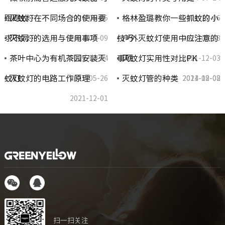
跟踪蚊…
灭蚊灯在不同场合的使用要
格林盈璐教你一些抓蚊的小
2016-05-05
2021-12-06
求不同…
灭蚊灯的选用与使用事项
技巧
户外灭蚊灯使用中应注意的
2014-08-09
2015-05-28
茶叶中心为有机茶园安装灭
事项
灭蚊灯实用性对比PK
2021-12-04
2021-12-03
蚊灯
灭蚊灯的电路工作原理
灭蚊灯管的种类
2015-05-26
2021-12-02
2014-08-08
2021-12-01
扫一扫关注