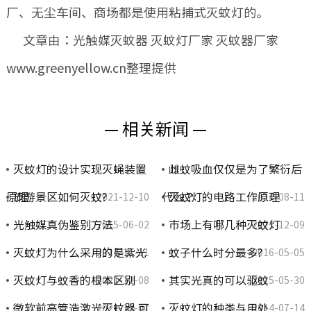
厂、无尘车间、商场都是使用粘捕式灭蚊灯的。
文章由：光触媒灭蚊器 灭蚊灯厂家 灭蚊器厂家
www.greenyellow.cn整理提供
— 相关新闻 —
灭蚊灯的设计实现灭蝇装置
雌蚊吸血仅仅是为了繁衍后
原理
旅游景区如何灭蚊?
代么？
灭蚊灯的电路工作原理
2021-12-10
2014-08-11
光触媒真伪鉴别方法
市场上有哪几种灭蚊灯
2015-06-02
2021-12-09
灭蚊灯为什么采用的是紫光
蚊子什么时分最多?
2014-11-11
2016-05-05
灭蚊灯与蚊香的根本区别
其实光真的可以驱蚊
2021-12-08
2015-05-30
微软前高管造激光灭蚊器 可
灭蚊灯的种类与用处
2021-12-07
2014-07-14