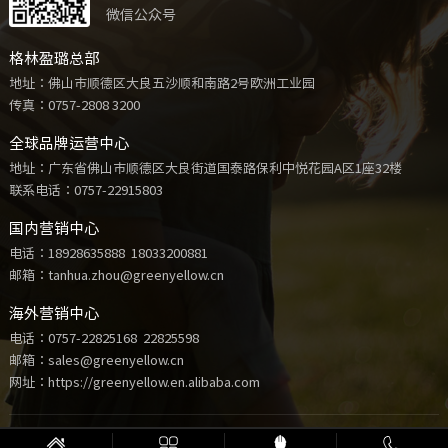
微信公众号
格林盈璐总部
地址：佛山市顺德区大良五沙顺和南路2号欧洲工业园
传真：0757-2808 3200
全球品牌运营中心
地址：广东省佛山市顺德区大良街道国泰路保利中悦花园A区1座32楼
联系电话：
0757-22915803
国内营销中心
电话：
18928635888
18033200881
邮箱：tanhua.zhou@greenyellow.cn
海外营销中心
电话：
0757-22825168
22825598
邮箱：sales@greenyellow.cn
网址：https://greenyellow.en.alibaba.com
Copyright © 2021 格林盈璐电器科技有限公司 版权所有 |
粤ICP备16097722