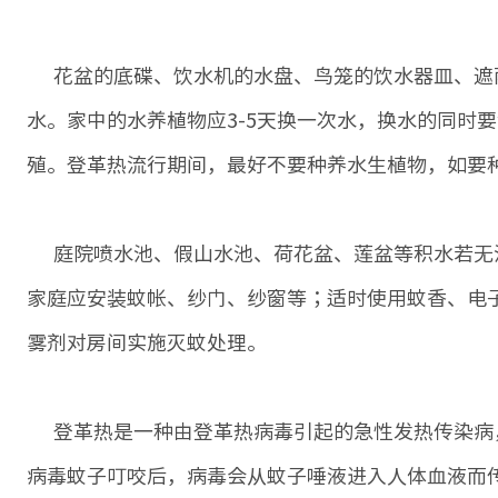
花盆的底碟、饮水机的水盘、鸟笼的饮水器皿、遮
水。家中的水养植物应3-5天换一次水，换水的同时
殖。登革热流行期间，最好不要种养水生植物，如要
庭院喷水池、假山水池、荷花盆、莲盆等积水若无
家庭应安装蚊帐、纱门、纱窗等；适时使用蚊香、电
雾剂对房间实施灭蚊处理。
登革热是一种由登革热病毒引起的急性发热传染病
病毒蚊子叮咬后，病毒会从蚊子唾液进入人体血液而