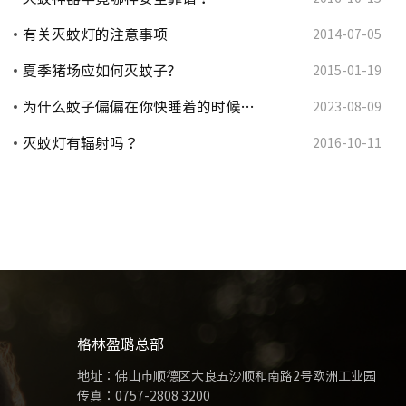
有关灭蚊灯的注意事项
2014-07-05
夏季猪场应如何灭蚊子?
2015-01-19
为什么蚊子偏偏在你快睡着的时候…
2023-08-09
灭蚊灯有辐射吗？
2016-10-11
格林盈璐总部
地址：佛山市顺德区大良五沙顺和南路2号欧洲工业园
传真：0757-2808 3200