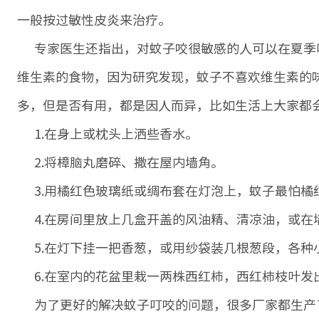
一般按过敏性皮炎来治疗。
专家医生还指出，对蚊子咬很敏感的人可以在夏季吃
维生素的食物，因为研究发现，蚊子不喜欢维生素的
多，但是否有用，都是因人而异，比如生活上大家都
1.在身上或枕头上洒些香水。
2.将樟脑丸磨碎、撒在屋内墙角。
3.用橘红色玻璃纸或绸布套在灯泡上，蚊子最怕橘
4.在房间里放上几盒开盖的风油精、清凉油，或在
5.在灯下挂一把香葱，或用纱袋装几根葱段，各种
6.在室内的花盆里栽一两株西红柿，西红柿枝叶发
为了更好的解决蚊子叮咬的问题，很多厂家都生产