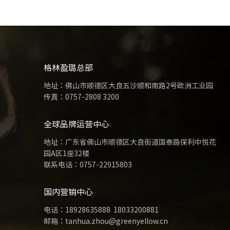
格林盈璐总部
地址：佛山市顺德区大良五沙顺和南路2号欧洲工业园
传真：0757-2808 3200
全球品牌运营中心
地址：广东省佛山市顺德区大良街道国泰路保利中悦花
园A区1座32楼
联系电话：
0757-22915803
国内营销中心
电话：
18928635888
18033200881
邮箱：tanhua.zhou@greenyellow.cn